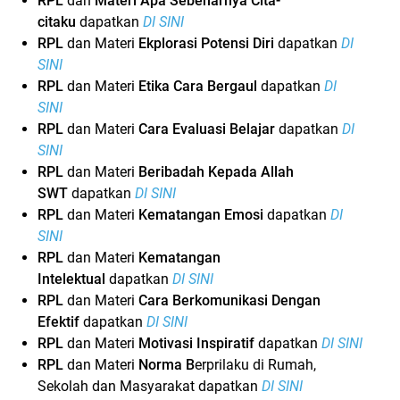
RPL
dan
Materi Apa Sebenarnya Cita-
citaku
dapatkan
DI SINI
RPL
dan Materi
Ekplorasi Potensi Diri
dapatkan
DI
SINI
RPL
dan Materi
Etika Cara Bergaul
dapatkan
DI
SINI
RPL
dan Materi
Cara Evaluasi Belajar
dapatkan
DI
SINI
RPL
dan Materi
Beribadah Kepada Allah
SWT
dapatkan
DI SINI
RPL
dan Materi
Kematangan Emosi
dapatkan
DI
SINI
RPL
dan Materi
Kematangan
Intelektual
dapatkan
DI SINI
RPL
dan Materi
Cara Berkomunikasi Dengan
Efektif
dapatkan
DI SINI
RPL
dan Materi
Motivasi Inspiratif
dapatkan
DI SINI
RPL
dan Materi
Norma B
erprilaku di Rumah, 
Sekolah dan Masyarakat
dapatkan
DI SINI