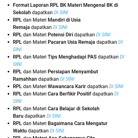
Format Laporan RPL BK Materi Mengenal BK di
Sekolah
dapatkan
DI SINI
RPL
dan Materi
Mandiri di Usia
Remaja
dapatkan
DI SINI
RPL
dan Materi
Potensi Diri
dapatkan
DI SINI
RPL
dan Materi
Pacaran Usia Remaja
dapatkan
DI
SINI
RPL
dan Materi
Tips Menghadapi PAS
dapatkan
DI
SINI
RPL
dan Materi
Persiapan Menyambut
Ramahhan
dapatkan
DI SINI
RPL
dan Materi
Wawancara Karir
dapatkan
DI SINI
RPL
dan Materi
Cara Berfikir Positif
dapatkan
DI
SINI
RPL
dan Materi
Cara Belajar di Sekolah
Baru
dapatkan
DI SINI
RPL
dan Materi
Bagaimana Cara Mengatur
Waktu
dapatkan
DI SINI