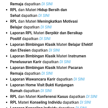
Remaja
dapatkan
DI SINI
RPL
dan Materi
Hidup Bersih dan
Sehat
dapatkan
DI SINI
RPL
dan Materi
Meningkatkan Motivasi
Belajar
dapatkan
DI SINI
Laporan RPL
Materi
Berpikir dan Bersikap
Positif
dapatkan
DI SINI
Laporan Bimbingan Klasik
Materi
Belajar Efektif
dan Efesien
dapatkan
DI SINI
Laporan Bimbingan Klasik
Materi
Instrumen
Penelusuran Karir
dapatkan
DI SINI
Laporan Bimbingan Klasik
Materi
Pacaran
Remaja
dapatkan
DI SINI
Laporan Wawancara Karir
dapatkan
DI SINI
Laporan Home Visit Bukti Kunjungan
Rumah
dapatkan
DI SINI
RPL
dan Materi
Konferensi Kasus
dapatkan
DI SINI
RPL
Materi
Konseling Individu
dapatkan
DI SINI