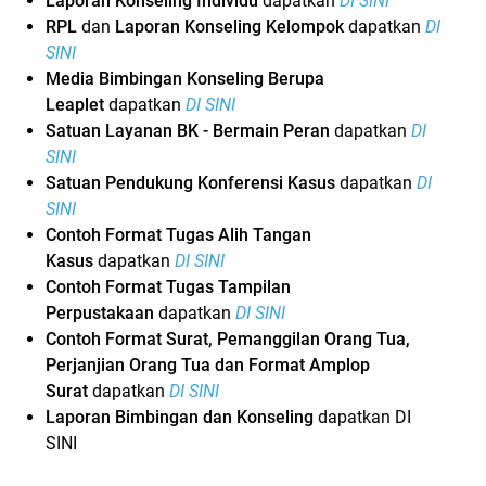
Laporan Konseling Individu
dapatkan
DI SINI
RPL
dan
Laporan Konseling Kelompok
dapatkan
DI
SINI
Media Bimbingan Konseling Berupa
Leaplet
dapatkan
DI SINI
Satuan Layanan BK - Bermain Peran
dapatkan
DI
SINI
Satuan Pendukung Konferensi Kasus
dapatkan
DI
SINI
Contoh Format Tugas Alih Tangan
Kasus
dapatkan
DI SINI
Contoh Format Tugas Tampilan
Perpustakaan
dapatkan
DI SINI
Contoh Format Surat, Pemanggilan Orang Tua,
Perjanjian Orang Tua dan Format Amplop
Surat
dapatkan
DI SINI
Laporan Bimbingan dan Konseling
dapatkan DI
SINI