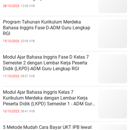
28/10/2023,
12:08 WIB
Program Tahunan Kurikulum Merdeka
Bahasa Inggris Fase D-ADM Guru Lengkap
RGI
13/10/2023,
20:09 WIB
Modul Ajar Bahasa Inggris Fase D Kelas 7
Semester 2 dengan Lembar Kerja Peserta
Didik (LKPD)-ADM Guru Lengkap RGI
11/10/2023,
08:57 WIB
Modul Ajar Bahasa Inggris Kelas 7
Kurikulum Merdeka dengan Lembar Kerja
Peserta Didik (LKPD) Semester 1 - ADM Guru
Lengkap RGI
10/10/2023,
08:41 WIB
5 Metode Mudah Cara Bayar UKT IPB lewat