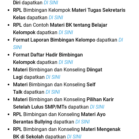
Diri
dapatkan
DI SINI
RPL
Bimbingan Kelompok
Materi Tugas Sekretaris
Kelas
dapatkan
DI SINI
RPL
dan Contoh
Materi BK tentang Belajar
Kelompok
dapatkan
DI SINI
Format Laporan Bimbingan Kelompo
dapatkan
DI
SINI
Format Daftar Hadir Bimbingan
Kelompok
dapatkan
DI SINI
Materi
Bimbingan dan Konseling
Diingat
Lagi
dapatkan
DI SINI
Materi
Bimbingan dan Konseling
Self
Talk
dapatkan
DI SINI
Materi
Bimbingan dan Konseling
Pilihan Karir
Setelah Lulus SMP/MTs
dapatkan
DI SINI
RPL
Bimbingan dan Konseling
Materi Ayo
Berantas Bullying
dapatkan
DI SINI
RPL
Bimbingan dan Konseling
Materi Mengenak
BK di Sekolah
dapatkan
DI SINI