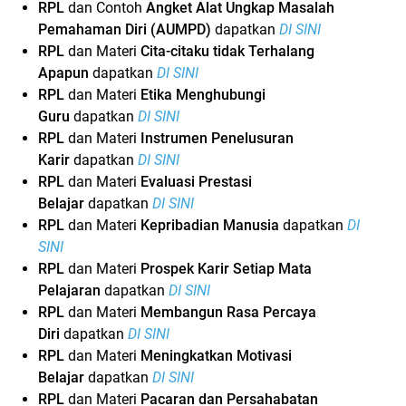
RPL
dan Contoh
Angket Alat Ungkap Masalah
Pemahaman Diri (AUMPD)
dapatkan
DI SINI
RPL
dan Materi
Cita-citaku tidak Terhalang
Apapun
dapatkan
DI SINI
RPL
dan Materi
Etika Menghubungi
Guru
dapatkan
DI SINI
RPL
dan Materi
Instrumen Penelusuran
Karir
dapatkan
DI SINI
RPL
dan Materi
Evaluasi Prestasi
Belajar
dapatkan
DI SINI
RPL
dan Materi
Kepribadian Manusia
dapatkan
DI
SINI
RPL
dan Materi
Prospek Karir Setiap Mata
Pelajaran
dapatkan
DI SINI
RPL
dan Materi
Membangun Rasa Percaya
Diri
dapatkan
DI SINI
RPL
dan Materi
Meningkatkan Motivasi
Belajar
dapatkan
DI SINI
RPL
dan Materi
Pacaran dan Persahabatan