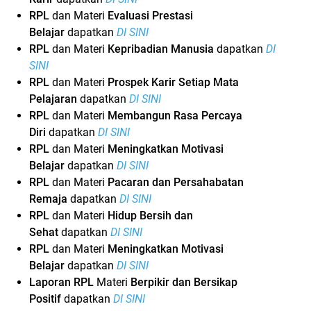
RPL
dan Materi
Evaluasi Prestasi
Belajar
dapatkan
DI SINI
RPL
dan Materi
Kepribadian Manusia
dapatkan
DI
SINI
RPL
dan Materi
Prospek Karir Setiap Mata
Pelajaran
dapatkan
DI SINI
RPL
dan Materi
Membangun Rasa Percaya
Diri
dapatkan
DI SINI
RPL
dan Materi
Meningkatkan Motivasi
Belajar
dapatkan
DI SINI
RPL
dan Materi
Pacaran dan Persahabatan
Remaja
dapatkan
DI SINI
RPL
dan Materi
Hidup Bersih dan
Sehat
dapatkan
DI SINI
RPL
dan Materi
Meningkatkan Motivasi
Belajar
dapatkan
DI SINI
Laporan RPL
Materi
Berpikir dan Bersikap
Positif
dapatkan
DI SINI