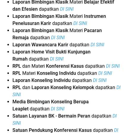
Laporan Bimbingan Klasik
Materi
Belajar Efektif
dan Efesien
dapatkan
DI SINI
Laporan Bimbingan Klasik
Materi
Instrumen
Penelusuran Karir
dapatkan
DI SINI
Laporan Bimbingan Klasik
Materi
Pacaran
Remaja
dapatkan
DI SINI
Laporan Wawancara Karir
dapatkan
DI SINI
Laporan Home Visit Bukti Kunjungan
Rumah
dapatkan
DI SINI
RPL
dan Materi
Konferensi Kasus
dapatkan
DI SINI
RPL
Materi
Konseling Individu
dapatkan
DI SINI
Laporan Konseling Individu
dapatkan
DI SINI
RPL
dan
Laporan Konseling Kelompok
dapatkan
DI
SINI
Media Bimbingan Konseling Berupa
Leaplet
dapatkan
DI SINI
Satuan Layanan BK - Bermain Peran
dapatkan
DI
SINI
Satuan Pendukung Konferensi Kasus
dapatkan
DI