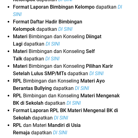
Format Laporan Bimbingan Kelompo
dapatkan
DI
SINI
Format Daftar Hadir Bimbingan
Kelompok
dapatkan
DI SINI
Materi
Bimbingan dan Konseling
Diingat
Lagi
dapatkan
DI SINI
Materi
Bimbingan dan Konseling
Self
Talk
dapatkan
DI SINI
Materi
Bimbingan dan Konseling
Pilihan Karir
Setelah Lulus SMP/MTs
dapatkan
DI SINI
RPL
Bimbingan dan Konseling
Materi Ayo
Berantas Bullying
dapatkan
DI SINI
RPL
Bimbingan dan Konseling
Materi Mengenak
BK di Sekolah
dapatkan
DI SINI
Format Laporan RPL BK Materi Mengenal BK di
Sekolah
dapatkan
DI SINI
RPL
dan Materi
Mandiri di Usia
Remaja
dapatkan
DI SINI