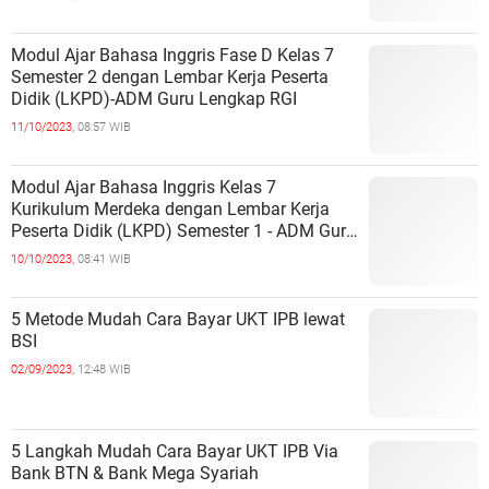
Modul Ajar Bahasa Inggris Fase D Kelas 7
Semester 2 dengan Lembar Kerja Peserta
Didik (LKPD)-ADM Guru Lengkap RGI
11/10/2023,
08:57 WIB
Modul Ajar Bahasa Inggris Kelas 7
Kurikulum Merdeka dengan Lembar Kerja
Peserta Didik (LKPD) Semester 1 - ADM Guru
Lengkap RGI
10/10/2023,
08:41 WIB
5 Metode Mudah Cara Bayar UKT IPB lewat
BSI
02/09/2023,
12:48 WIB
5 Langkah Mudah Cara Bayar UKT IPB Via
Bank BTN & Bank Mega Syariah