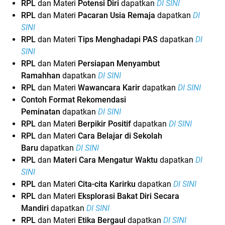
RPL
dan Materi
Potensi Diri
dapatkan
DI SINI
RPL
dan Materi
Pacaran Usia Remaja
dapatkan
DI
SINI
RPL
dan Materi
Tips Menghadapi PAS
dapatkan
DI
SINI
RPL
dan Materi
Persiapan Menyambut
Ramahhan
dapatkan
DI SINI
RPL
dan Materi
Wawancara Karir
dapatkan
DI SINI
Contoh Format Rekomendasi
Peminatan
dapatkan
DI SINI
RPL
dan Materi
Berpikir Positif
dapatkan
DI SINI
RPL
dan Materi
Cara Belajar di Sekolah
Baru
dapatkan
DI SINI
RPL
dan
Materi Cara Mengatur Waktu
dapatkan
DI
SINI
RPL
dan Materi
Cita-cita Karirku
dapatkan
DI SINI
RPL
dan Materi
Eksplorasi Bakat Diri Secara
Mandiri
dapatkan
DI SINI
RPL
dan Materi
Etika Bergaul
dapatkan
DI SINI