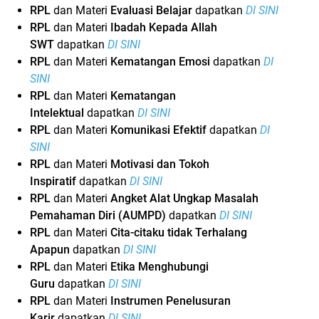
RPL
dan Materi
Evaluasi Belajar
dapatkan
DI SINI
RPL
dan Materi
Ibadah Kepada Allah
SWT
dapatkan
DI SINI
RPL
dan Materi
Kematangan Emosi
dapatkan
DI
SINI
RPL
dan Materi
Kematangan
Intelektual
dapatkan
DI SINI
RPL
dan Materi
Komunikasi Efektif
dapatkan
DI
SINI
RPL
dan Materi
Motivasi dan Tokoh
Inspiratif
dapatkan
DI SINI
RPL
dan Materi
Angket Alat Ungkap Masalah
Pemahaman Diri (AUMPD)
dapatkan
DI SINI
RPL
dan Materi
Cita-citaku tidak Terhalang
Apapun
dapatkan
DI SINI
RPL
dan Materi
Etika Menghubungi
Guru
dapatkan
DI SINI
RPL
dan Materi
Instrumen Penelusuran
Karir
dapatkan
DI SINI