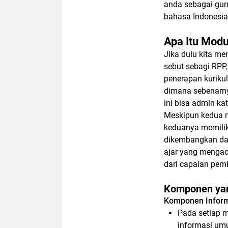
anda sebagai guru
bahasa Indonesia
Apa Itu Modu
Jika dulu kita men
sebut sebagi RPP
penerapan kurikul
dimana sebenarny
ini bisa admin ka
Meskipun kedua mo
keduanya memilik
dikembangkan dar
ajar yang mengac
dari capaian pem
Komponen yan
Komponen Infor
Pada setiap 
informasi umu