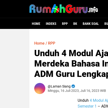
HOME
INDEKS
RPP
BK
BANK SOAL
B
Home
/
RPP
Unduh 4 Modul Aja
Merdeka Bahasa I
ADM Guru Lengka
Laman Siang
Minggu, 16 Juli 2023, Juli 16, 2023 WIB
Unduh
4 Modul A
Semester 1
– ADM