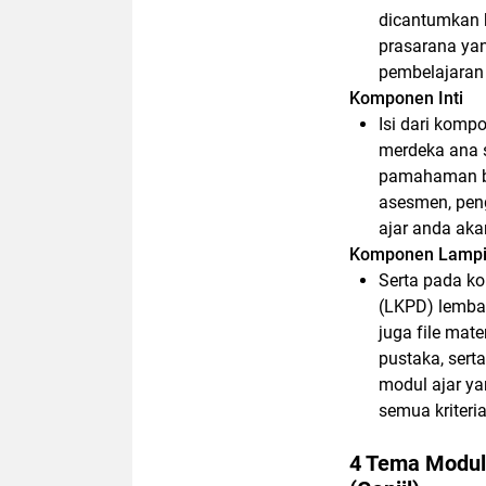
dicantumkan k
prasarana yan
pembelajaran
Komponen Inti
Isi dari komp
merdeka ana 
pamahaman be
asesmen, peng
ajar anda aka
Komponen Lampi
Serta pada k
(LKPD) lembar
juga file mat
pustaka, sert
modul ajar y
semua kriteri
4 Tema Modul