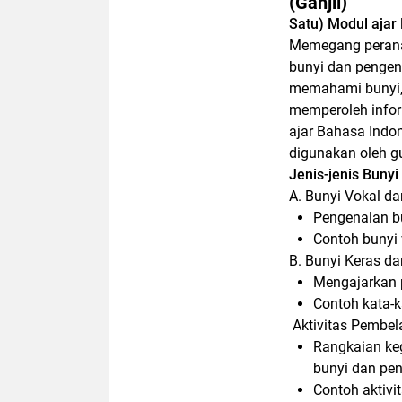
(Ganjil)
Satu) Modul ajar
Memegang perana
bunyi dan pengen
memahami bunyi, j
memperoleh inform
ajar Bahasa Indo
digunakan oleh gu
Jenis-jenis Bunyi
A. Bunyi Vokal d
Pengenalan b
Contoh bunyi 
B. Bunyi Keras d
Mengajarkan p
Contoh kata-k
Aktivitas Pembel
Rangkaian keg
bunyi dan pe
Contoh aktivi