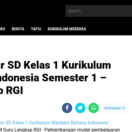
UKU
BERITA
TAFSI
KURIKULUM MERDEKA
r SD Kelas 1 Kurikulum
ndonesia Semester 1 –
p RGI
Komentar (
)
jar SD Kelas 1 Kurikulum Merdeka Bahasa Indonesia
 Guru Lengkap RGI - Perkembangan model pembelajaran