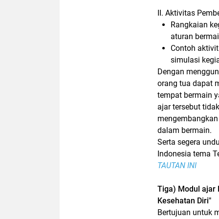
II. Aktivitas Pemb
Rangkaian ke
aturan berma
Contoh aktivi
simulasi kegi
Dengan menggunak
orang tua dapat
tempat bermain y
ajar tersebut ti
mengembangkan s
dalam bermain.
Serta segera und
Indonesia tema
T
TAUTAN INI
Tiga) Modul ajar
Kesehatan Diri"
Bertujuan untuk