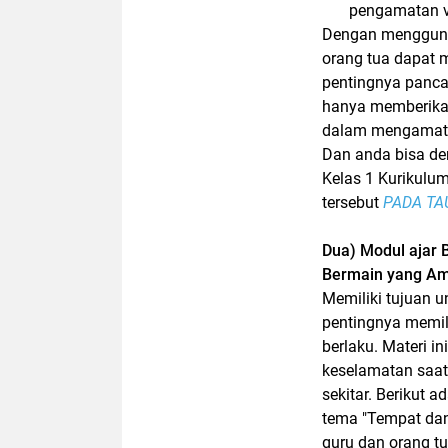
pengamatan vi
Dengan menggunak
orang tua dapat
pentingnya panca
hanya memberikan
dalam mengamati 
Dan anda bisa de
Kelas 1 Kurikulu
tersebut
PADA TA
Dua) Modul ajar 
Bermain yang Am
Memiliki tujuan
pentingnya memil
berlaku. Materi
keselamatan saa
sekitar. Berikut 
tema "Tempat dan
guru dan orang tu