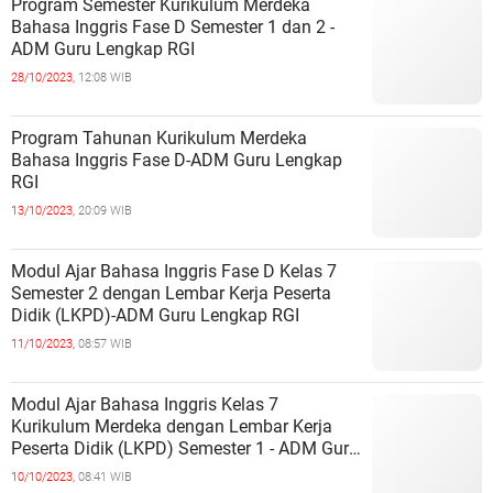
Program Semester Kurikulum Merdeka
Bahasa Inggris Fase D Semester 1 dan 2 -
ADM Guru Lengkap RGI
28/10/2023,
12:08 WIB
Program Tahunan Kurikulum Merdeka
Bahasa Inggris Fase D-ADM Guru Lengkap
RGI
13/10/2023,
20:09 WIB
Modul Ajar Bahasa Inggris Fase D Kelas 7
Semester 2 dengan Lembar Kerja Peserta
Didik (LKPD)-ADM Guru Lengkap RGI
11/10/2023,
08:57 WIB
Modul Ajar Bahasa Inggris Kelas 7
Kurikulum Merdeka dengan Lembar Kerja
Peserta Didik (LKPD) Semester 1 - ADM Guru
Lengkap RGI
10/10/2023,
08:41 WIB