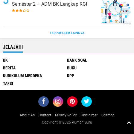
Semester 2 – ADM BK Lengkap RGI
TERPOPULER LAINNYA
JELAJAHI
BK
BANK SOAL
BERITA
BUKU
KURIKULUM MERDEKA
RPP
TAFSI
About As
Contact
Privacy Policy
Disclaimer
Sitemap
Copyright ©
2026 Rumah Guru