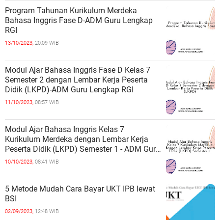
Program Tahunan Kurikulum Merdeka
Bahasa Inggris Fase D-ADM Guru Lengkap
RGI
13/10/2023,
20:09 WIB
Modul Ajar Bahasa Inggris Fase D Kelas 7
Semester 2 dengan Lembar Kerja Peserta
Didik (LKPD)-ADM Guru Lengkap RGI
11/10/2023,
08:57 WIB
Modul Ajar Bahasa Inggris Kelas 7
Kurikulum Merdeka dengan Lembar Kerja
Peserta Didik (LKPD) Semester 1 - ADM Guru
Lengkap RGI
10/10/2023,
08:41 WIB
5 Metode Mudah Cara Bayar UKT IPB lewat
BSI
02/09/2023,
12:48 WIB