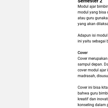
Semester 2
Modul ajar bimbi
modul yang bisa 
atau guru gunaka
yang akan dilaks
Adapun isi modul
ini yaitu sebagai b
Cover
Cover merupakan 
sampul depan. Da
cover modul ajar i
madrasah, disusu
Cover ini bisa ki
bahwa guru bimbi
kreatif dan inov
konseling dalam 