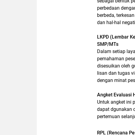
sebagai bentuk p
perbedaan dengan
berbeda, terkesan
dan hal-hal negati
LKPD (Lembar Ker
SMP/MTs
Dalam setiap laya
pemahaman pesert
disesuikan oleh g
lisan dan tugas v
dengan minat pese
Angket Evaluasi
Untuk angket ini 
dapat dgunakan o
pertemuan selanj
RPL (Rencana Pel