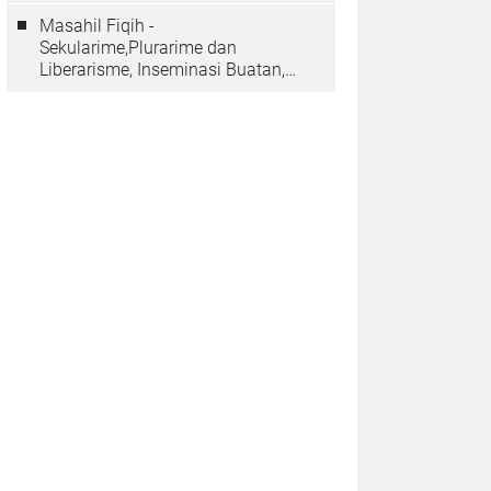
Masahil Fiqih -
Sekularime,Plurarime dan
Liberarisme, Inseminasi Buatan,
dan Kloning Manusia