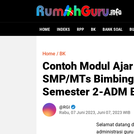
HOME
INDEKS
RPP
BK
BANK SOAL
B
Home
/
BK
Contoh Modul Aja
SMP/MTs Bimbinga
Semester 2-ADM 
RGI
Rabu, 07 Juni 2023, Juni 07, 2023 WIB
Selamat datang di
administrasi gur